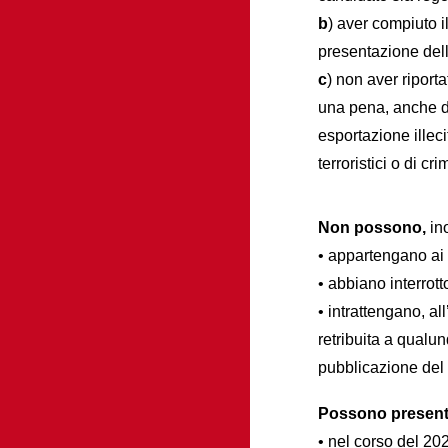
b
) aver compiuto i
presentazione de
c
) non aver riport
una pena, anche di
esportazione illeci
terroristici o di cr
Non possono,
in
• appartengano ai c
• abbiano interrott
• intrattengano, al
retribuita a qualun
pubblicazione del b
Possono present
• nel corso del 20