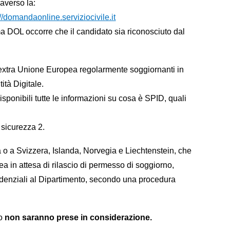
averso la:
://domandaonline.serviziocivile.it
a DOL occorre che il candidato sia riconosciuto dal
 Paesi extra Unione Europea regolarmente soggiornanti in
tità Digitale.
sponibili tutte le informazioni su cosa è SPID, quali
 sicurezza 2.
a o a Svizzera, Islanda, Norvegia e Liechtenstein, che
a in attesa di rilascio di permesso di soggiorno,
redenziali al Dipartimento, secondo una procedura
do
non saranno prese in considerazione.