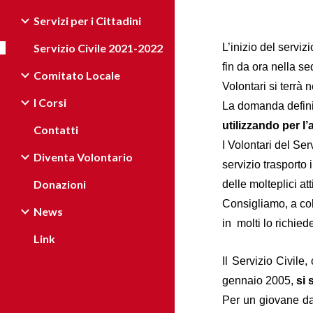
Servizi per i Cittadini
Servizio Civile 2021-2022
L’inizio del servi
fin da ora nella s
Comitato Locale
Volontari si terrà 
I Corsi
La domanda definit
utilizzando per l
Contatti
I Volontari del Se
Diventa Volontario
servizio trasporto 
Donazioni
delle molteplici a
Consigliamo, a col
News
in molti lo richiede
Link
Il Servizio Civile
gennaio 2005,
si 
Per un giovane dai