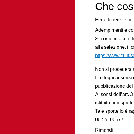
Che cos
Per ottenere le in
Adempimenti e co
Si comunica a tutti
alla selezione, il
https://www.cri.it/s
Non si procederà 
I colloqui ai sens
pubblicazione del
Ai sensi dell’art.
istituito uno spor
Tale sportello è r
06-55100577
Rimandi