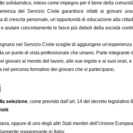
tto solidaristico, inteso come impegno per il bene della comunit
erienza del Servizio Civile garantisce infatti ai giovani u
 di crescita personale, un’opportunità di educazione alla citta
o e aiutare concretamente le fasce più deboli della società cont
egnarsi nel Servizio Civile sceglie di aggiungere un'esperienza q
da un punto di vista professionale che umano. Parte integrante
dei giovani al mondo del lavoro, alle sue regole e ai suoi orari,
 nel percorso formativo dei giovani che vi partecipano.
i
lla selezione
, come previsto dall’art. 14 del decreto legislativo
siti
:
aliana, oppure di uno degli altri Stati membri dell’Unione Euro
larmente soggiornante in Italia;