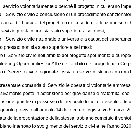
il servizio volontariamente o perché il progetto in cui erano impeg
to il Servizio civile a conclusione di un procedimento sanzionato
causa di chiusura del progetto o della sede di attuazione su richi
l sevizio prestato non sia stato superiore a sei mesi;
o il Servizio civile nazionale o universale a causa del superament
io prestato non sia stato superiore a sei mesi;
to il Servizio civile nell’ambito del progetto sperimentale europe
teering Opportunities for All e nell’ambito dei progetti per i Corpi
o il “servizio civile regionale” ossia un servizio istituito con u
resentare domanda di Servizio le operatrici volontarie ammesse 
sivamente poste in astensione per gravidanza e maternità, che n
nsione, purché in possesso dei requisiti di cui al presente artico
a quanto previsto all’articolo 14 del decreto legislativo 6 marz
data della presentazione della stessa, abbiano compiuto il vento
biano interrotto lo svolgimento del servizio civile nell’anno 