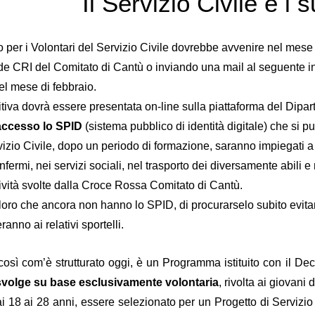
Il Servizio Civile e i s
zio per i Volontari del Servizio Civile dovrebbe avvenire nel mese
ede CRI del Comitato di Cantù o inviando una mail al seguente i
nel mese di febbraio.
iva dovrà essere presentata on-line sulla piattaforma del Dipart
’accesso lo SPID
(sistema pubblico di identità digitale) che si pu
rvizio Civile, dopo un periodo di formazione, saranno impiegati a 
infermi, nei servizi sociali, nel trasporto dei diversamente abili
ttività svolte dalla Croce Rossa Comitato di Cantù.
oro che ancora non hanno lo SPID, di procurarselo subito evitand
ranno ai relativi sportelli.
, così com’è strutturato oggi, è un Programma istituito con il D
svolge su base esclusivamente volontaria
, rivolta ai giovani 
 18 ai 28 anni, essere selezionato per un Progetto di Servizio C