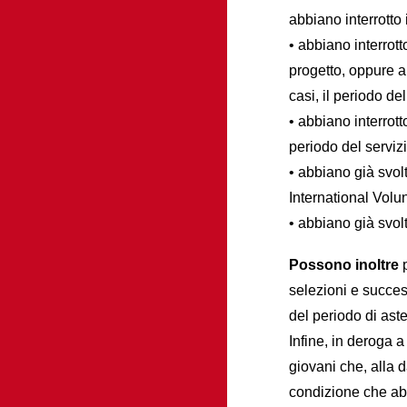
abbiano interrotto 
• abbiano interrot
progetto, oppure a 
casi, il periodo de
• abbiano interrott
periodo del serviz
• abbiano già svol
International Volun
• abbiano già svolt
Possono inoltre
p
selezioni e succes
del periodo di aste
Infine, in deroga 
giovani che, alla 
condizione che ab