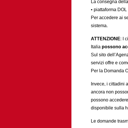
La consegna della
• piattaforma DOL 
Per accedere ai se
sistema.
ATTENZIONE
: I 
Italia
possono ac
Sul sito dell’Agenz
servizi offre e com
Per la Domanda On-
Invece, i cittadin
ancora non possono
possono accedere a
disponibile sulla 
Le domande trasme