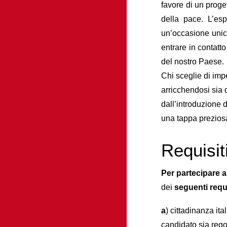
favore di un proge
della pace. L’esp
un’occasione unica
entrare in contatt
del nostro Paese.
Chi sceglie di imp
arricchendosi sia 
dall’introduzione 
una tappa preziosa
Requisit
Per partecipare a
dei
seguenti requi
a
) cittadinanza it
candidato sia rego