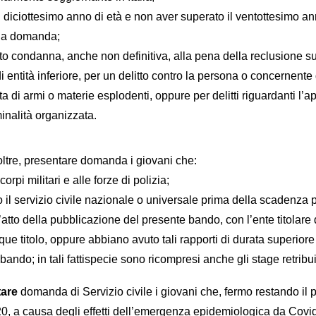
l diciottesimo anno di età e non aver superato il ventottesimo ann
lla domanda;
ato condanna, anche non definitiva, alla pena della reclusione 
 entità inferiore, per un delitto contro la persona o concernente
ta di armi o materie esplodenti, oppure per delitti riguardanti l
iminalità organizzata.
oltre, presentare domanda i giovani che:
orpi militari e alle forze di polizia;
o il servizio civile nazionale o universale prima della scadenza p
l’atto della pubblicazione del presente bando, con l’ente titolare
que titolo, oppure abbiano avuto tali rapporti di durata superiore
ando; in tali fattispecie sono ricompresi anche gli stage retribui
are
domanda di Servizio civile i giovani che, fermo restando il po
20, a causa degli effetti dell’emergenza epidemiologica da Covi