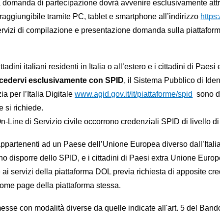
 domanda di partecipazione dovrà avvenire esclusivamente attr
raggiungibile tramite PC, tablet e smartphone all’indirizzo
https
rvizi di compilazione e presentazione domanda sulla piattaform
cittadini italiani residenti in Italia o all’estero e i cittadini di
cedervi esclusivamente
con SPID
, il Sistema Pubblico di Iden
ia per l’Italia Digitale
www.agid.gov.it/it/piattaforme/spid
sono di
e si richiede.
Line di Servizio civile occorrono credenziali SPID di livello di
i appartenenti ad un Paese dell’Unione Europea diverso dall’Itali
 disporre dello SPID, e i cittadini di Paesi extra Unione Europe
i servizi della piattaforma DOL previa richiesta di apposite c
home page della piattaforma stessa.
sse con modalità diverse da quelle indicate all'art. 5 del Ban