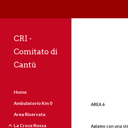
Sk
CRI -
Comitato di
Cantù
Home
Ambulatorio Km 0
AREA 6
Area Riservata
La Croce Rossa
Agiamo con una str