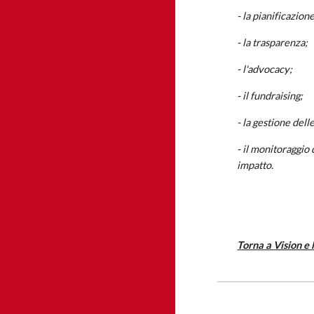
- la pianificazion
- la trasparenza;
- l'advocacy;
- il fundraising;
- la gestione del
- il monitoraggio
impatto.
Torna a Vision e