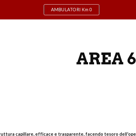
AMBULATORI Km 0
ip to main content
Skip to navigat
AREA 6
uttura capillare, efficace e trasparente, facendo tesoro dell'ope