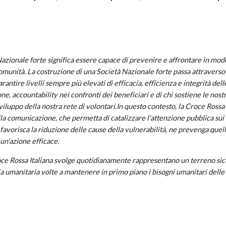
azionale forte significa essere capace di prevenire e affrontare in modo
comunità. La costruzione di una Società Nazionale forte passa attraverso
arantire livelli sempre più elevati di efficacia, efficienza e integrità del
one, accountability nei confronti dei beneficiari e di chi sostiene le nostr
iluppo della nostra rete di volontari.In questo contesto, la Croce Rossa 
lla comunicazione, che permetta di catalizzare l'attenzione pubblica sui 
favorisca la riduzione delle cause della vulnerabilità, ne prevenga quell
 un'azione efficace.
roce Rossa Italiana svolge quotidianamente rappresentano un terreno sic
ia umanitaria volte a mantenere in primo piano i bisogni umanitari dell