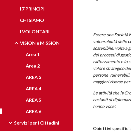
I 7 PRINCIPI
CHI SIAMO
I VOLONTARI
Essere una Società N
vulnerabilità delle 
VISION e MISSION
sostenibile, volta a g
Area 1
dei processi di gesti
rafforzamento e lo sv
Area 2
valore strategico de
persone vulnerabili, 
AREA 3
maggiori risorse per
AREA 4
Le attività che la C
AREA 5
costanti di diplomaz
hanno voce".
AREA 6
Servizi per i Cittadini
Obiettivi specifici: