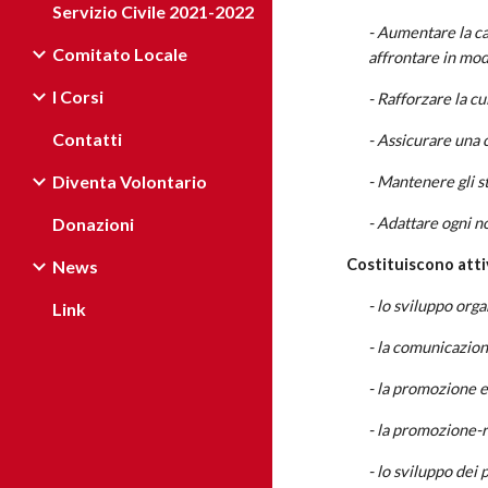
Servizio Civile 2021-2022
- Aumentare la ca
Comitato Locale
affrontare in mod
I Corsi
- Rafforzare la cu
Contatti
- Assicurare una 
Diventa Volontario
- Mantenere gli s
Donazioni
- Adattare ogni n
Costituiscono atti
News
- lo sviluppo orga
Link
- la comunicazion
- la promozione e 
- la promozione-r
- lo sviluppo dei 