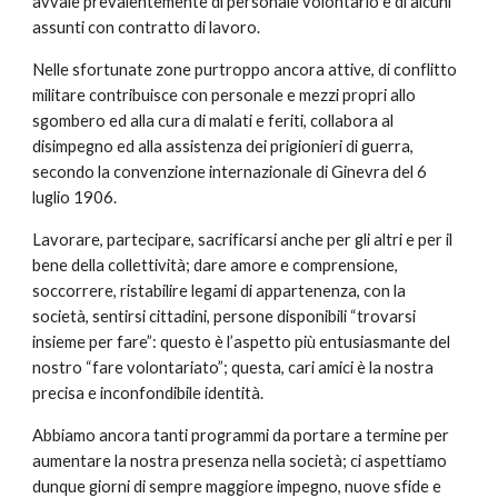
avvale prevalentemente di personale volontario e di alcuni
assunti con contratto di lavoro.
Nelle sfortunate zone purtroppo ancora attive, di conflitto
militare contribuisce con personale e mezzi propri allo
sgombero ed alla cura di malati e feriti, collabora al
disimpegno ed alla assistenza dei prigionieri di guerra,
secondo la convenzione internazionale di Ginevra del 6
luglio 1906.
Lavorare, partecipare, sacrificarsi anche per gli altri e per il
bene della collettività; dare amore e comprensione,
soccorrere, ristabilire legami di appartenenza, con la
società, sentirsi cittadini, persone disponibili “trovarsi
insieme per fare”: questo è l’aspetto più entusiasmante del
nostro “fare volontariato”; questa, cari amici è la nostra
precisa e inconfondibile identità.
Abbiamo ancora tanti programmi da portare a termine per
aumentare la nostra presenza nella società; ci aspettiamo
dunque giorni di sempre maggiore impegno, nuove sfide e