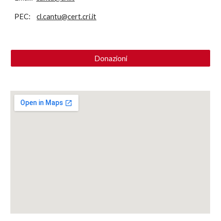
PEC:
cl.cantu@cert.cri.it
Donazioni