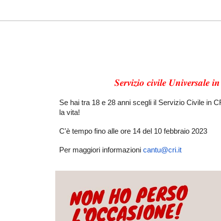
𝑺𝒆𝒓𝒗𝒊𝒛𝒊𝒐 𝒄𝒊𝒗𝒊𝒍𝒆 𝑼𝒏𝒊𝒗𝒆𝒓𝒔𝒂𝒍𝒆 
Se hai tra 18 e 28 anni scegli il Servizio Civile in 
la vita!
C'è tempo fino alle ore 14 del 10 febbraio 2023
Per maggiori informazioni
cantu@cri.it