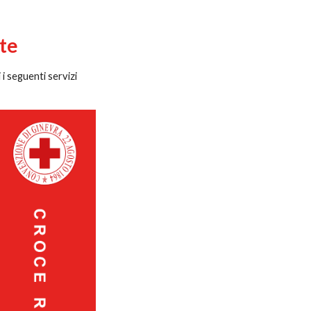
te
i seguenti servizi