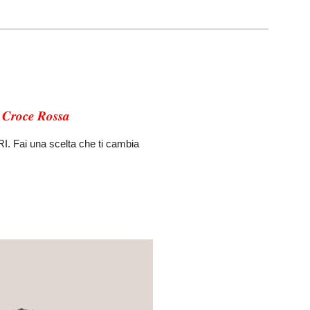
𝒏 𝑪𝒓𝒐𝒄𝒆 𝑹𝒐𝒔𝒔𝒂
CRI. Fai una scelta che ti cambia