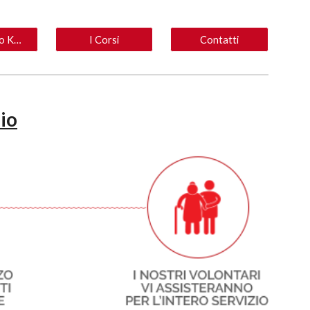
Ambulatorio Km 0
I Corsi
Contatti
io