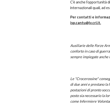
C’è anche l’opportunità 
internazionali quali, ad e
Per contatti e informazi
isp.cantu@iv.cri.it.
Ausiliarie delle Forze Arm
conforto in caso di guerra
sempre impiegate anche in 
Le "Crocerossine" conseg
di due anni e prestano la lo
postazioni di pronto soccor
posto sia necessario la lo
come Infermiere Volontar