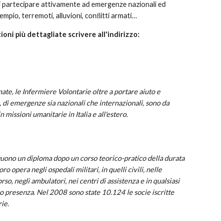
di partecipare attivamente ad emergenze nazionali ed
sempio, terremoti, alluvioni, conﬂitti armati…
oni più dettagliate scrivere all'indirizzo:
ate, le Infermiere Volontarie oltre a portare aiuto e
, di emergenze sia nazionali che internazionali, sono da
missioni umanitarie in Italia e all'estero.
uono un diploma dopo un corso teorico-pratico della durata
ro opera negli ospedali militari, in quelli civili, nelle
so, negli ambulatori, nei centri di assistenza e in qualsiasi
ro presenza. Nel 2008 sono state 10.124 le socie iscritte
ie.