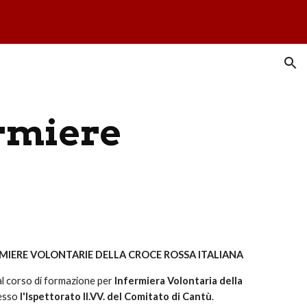
ion
rmiere
MIERE VOLONTARIE DELLA CROCE ROSSA ITALIANA
 al corso di formazione per
Infermiera Volontaria della
esso
l'Ispettorato II.VV. del Comitato di Cantù
.