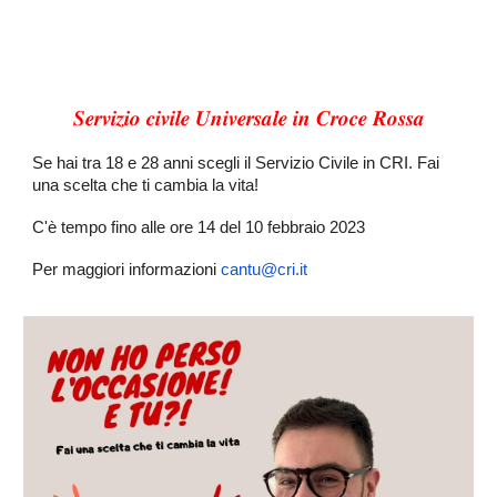
𝑺𝒆𝒓𝒗𝒊𝒛𝒊𝒐 𝒄𝒊𝒗𝒊𝒍𝒆 𝑼𝒏𝒊𝒗𝒆𝒓𝒔𝒂𝒍𝒆 𝒊𝒏 𝑪𝒓𝒐𝒄𝒆 𝑹𝒐𝒔𝒔𝒂
Se hai tra 18 e 28 anni scegli il Servizio Civile in CRI. Fai
una scelta che ti cambia la vita!
C'è tempo fino alle ore 14 del 10 febbraio 2023
Per maggiori informazioni
cantu@cri.it