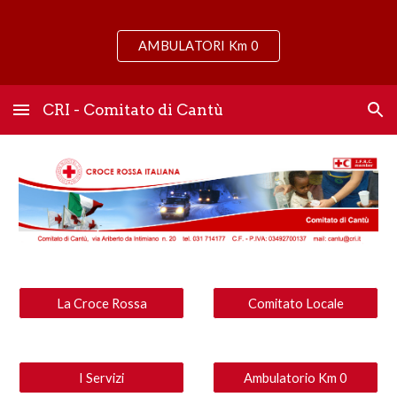
Skip to main content
Skip to navigation
AMBULATORI Km 0
CRI - Comitato di Cantù
La Croce Rossa
Comitato Locale
I Servizi
Ambulatorio Km 0